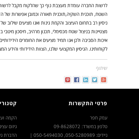
לרשות החברה עומדת מעצבת נוף כך שהלקוח מקבל לרשותו ת
השטח, תוכנית השקיה,תוכנית תאורה וכמובן אפשרות של ה
ניסיון רב בתחום העיצוב והקמת גינות ואנו מציעים שילוב של 
מצטיינות בניצול שטח מכסימלי, תכנון מרהיב, חיסכון מיטבי ב
איכות הסביבה ולכן אנו תמיד מציעים את החומרים הידידותיי
לקוחותינו. הניסיון המקצועי שלנו, הצוות הידידותי והידע ה
שיתוף
פרטי התקשרות
קטגורי
עמק חפר
הקמה ועיצ
טלפון במשרד: 09-8628072
גיזום עצים
ניידים: 050-5280989, 050-5494030 |
הדברת גי