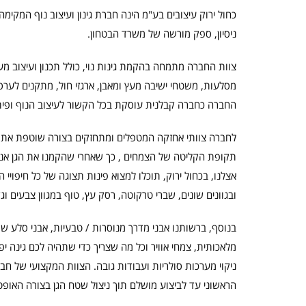
כחול ירוק עיצובים בע"מ הינה חברת גינון ועיצוב נוף המק
ניסיון, ספק מורשה של משרד הבטחון.
צוות החברה מתמחה בהקמת גינות נוי, כולל תכנון ועיצוב מע
מסלעות, משטחי ישיבה מעץ ומאבן, ארגזי חול, מתקנים לערסל
החברה כחברה קבלנית עוסקת בכל הקשור לעיצוב הנוף ופית
לחברה צוותי אחזקה המטפלים ומתחזקים בצורה שוטפת את כל
תקופת הקליטה של הצמחים , כך שאחרי שהקמנו את הגן אנו
אצלנו, בכחול ירוק, תוכלו למצוא פינות תצוגה של כל חיפויי 
ובגוונים שונים, שברי טרקוטה, רסק עץ, טוף במגוון צבעים וג
בנוסף, ברשותנו אבני מדרך מנוסרות / טבעיות, אבני סלע שו
מלאכותית, צמחי אוויר וכל מה שצריך כדי שתהיה לכם גינה י
ניקוי מערכות סולריות ועבודות גובה. הצוות המקצועי של חב
הראשוני עד לביצוע מושלם תוך ניצול שטח הגן בצורה האופט