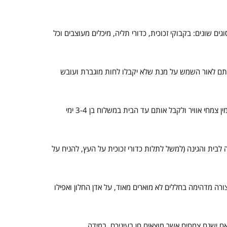
ים שונים: בקבוקי זכוכית, כדורי תליה, מיכלים מעוצבים וכל
אותם לאור השמש על מנת שלא יקבלו לחות מוגברת ועובש
ב'כחול ירוק' אנו מייבאים את צמחי האוויר מהולנד בסטנדרטים הגבוהים שיש וברשותנו מספר רב מסוגים שונים. לידיעתכם, באתר תוכלו להזמין צמחי אוויר ולקבל אותם עד הבית במשלוח בן 3-4 ימי
 לבית והגינה (למשל לתלות כדורי זכוכית על העץ, להניח על
ה מדהימה בחללים לא מוארים מאוד, על אדן החלון ואפילו
אם ישנם צמחים אשר מוצאים חן בעיניכם. במידה