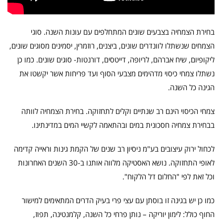
בחירת הצמחיה בצבעים שונים המתחלפים עם עונות השנה. סוגי
הצמחים שנשתלו לוונדרים שונים, ביצנים, רוזמרין, יסמינים מסוגים שונים,
ליקופיום, שיח אברהם, לריופה, דייטסים, דורנטות- סוגים שונים. כמו כן
נשתלו צמחי כיסוי מדהימים מצבעי הסוף ועד פריחות אשר יקשטו את
הגינה כל השנה.
צמחי הכיסוי הינם רב שנתיים וקלים לתחזוקה. בחירת הצמחיה לוותה
בבחירת צמחיה חסכונית במים ובהתאמה לקשיי המים במדינתינו.
לכחול ירוק עיצובים בע"מ ניסיון רב שנים של הקמת גינות וראייה קדימה
לאופי התחזוקה. נושא האסטיקה מלווה אותנו ב-30 השנים האחרונות
וכל זאת לפי "החלום דל הלקוח".
כמו כן יש בגינה זו בוסתן עם עצי פרי בעיק הדרים המתאימים למישור
החוף כולל: לימון יוריקה – נותן פרחי כל השנה, קלמנטינה, תפוז,